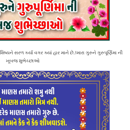
ષ્યને સરળ કર્યા વગર ક્યાં હાર માને છે..! મારા ગુરુને ગુરુપૂર્ણિમા ની
ખૂબજ શુભેચ્છાઓ