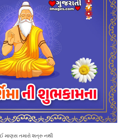
ઈ માણસ તમારો શત્રુ નથી