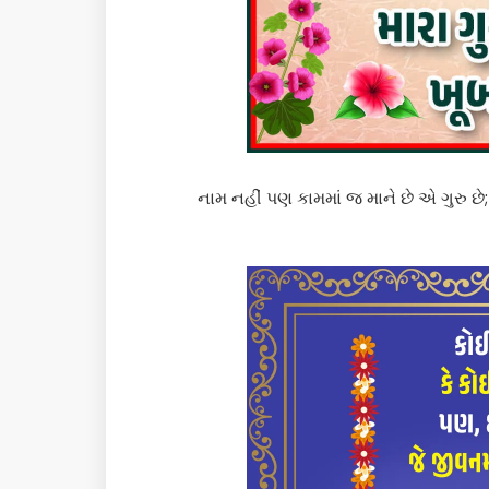
નામ નહીં પણ કામમાં જ માને છે એ ગુરુ છે; શિ