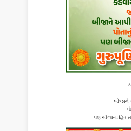
ક
બીજાને આ
પો
પણ બીજાના હિત માટે