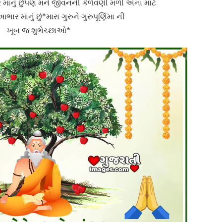
ર માનું છું પણ મને જીવનની કેળવણી મળી એના માટે
આભાર માનું છું *મારા ગુરુને ગુરુપૂર્ણિમા ની
ખૂબ જ શુભેચ્છાઓ*