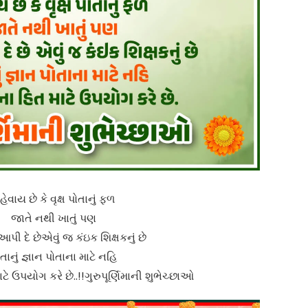
હેવાય છે કે વૃક્ષ પોતાનું ફળ
જાતે નથી ખાતું પણ
પી દે છે એવું જ કંઇક શિક્ષકનું છે
તાનું જ્ઞાન પોતાના માટે નહિ
 ઉપયોગ કરે છે..!! ગુરુપૂર્ણિમાની શુભેચ્છાઓ