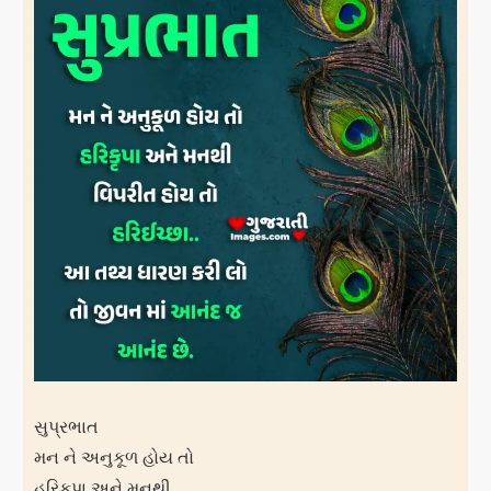
સુપ્રભાત
મન ને અનુકૂળ હોય તો
હરિકૃપા અને મનથી