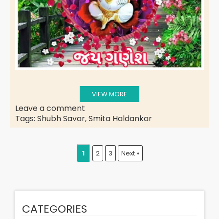
VIEW MORE
Leave a comment
Tags:
Shubh Savar
,
Smita Haldankar
1
2
3
Next »
CATEGORIES