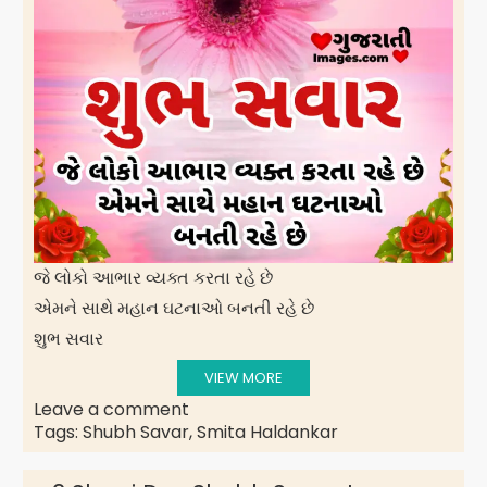
જે લોકો આભાર વ્યક્ત કરતા રહે છે
એમને સાથે મહાન ઘટનાઓ બનતી રહે છે
શુભ સવાર
VIEW MORE
Leave a comment
Tags:
Shubh Savar
,
Smita Haldankar