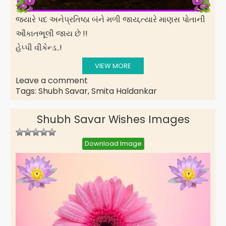
જયારે પદ અને પ્રતિષ્ઠા બંને મળી જાય, ત્યારે માણસ પોતાની
ઔકાત ભૂલી જાય છે !!
હેપ્પી વીકેન્ડ..!
VIEW MORE
Leave a comment
Tags:
Shubh Savar
,
Smita Haldankar
Shubh Savar Wishes Images
Download Image