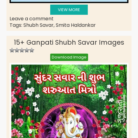
VIEW MORE
Leave a comment
Tags:
Shubh Savar
,
Smita Haldankar
15+ Ganpati Shubh Savar Images
Download Image