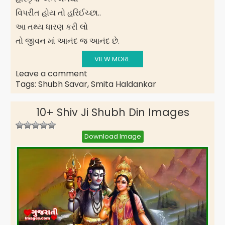
વિપરીત હોય તો હરિઈચ્છા..
આ તથ્ય ધારણ કરી લો
તો જીવન માં આનંદ જ આનંદ છે.
VIEW MORE
Leave a comment
Tags:
Shubh Savar
,
Smita Haldankar
10+ Shiv Ji Shubh Din Images
Download Image