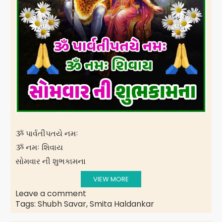
ૐ પાર્વતીપતયે નમઃ
ૐ નમઃ શિવાય
સોમવાર ની શુભકામના
VIEW MORE
Leave a comment
Tags:
Shubh Savar
,
Smita Haldankar