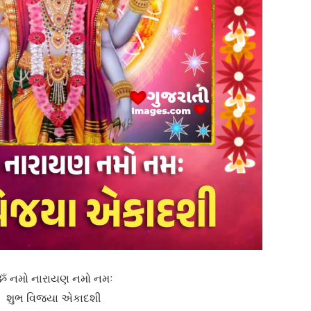
ૐ નમો નારાયણ નમો નમઃ
શુભ વિજયા એકાદશી