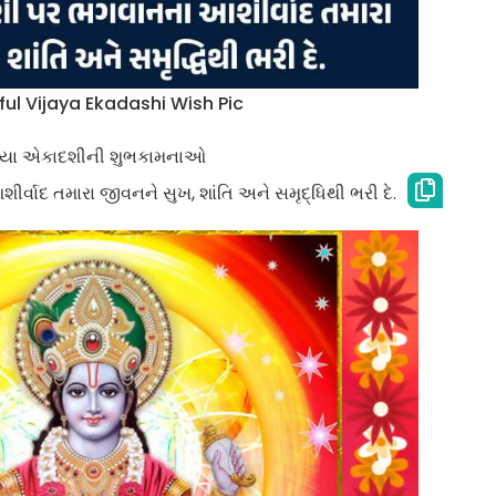
ul Vijaya Ekadashi Wish Pic
યા એકાદશીની શુભકામનાઓ
ાદ તમારા જીવનને સુખ, શાંતિ અને સમૃદ્ધિથી ભરી દે.