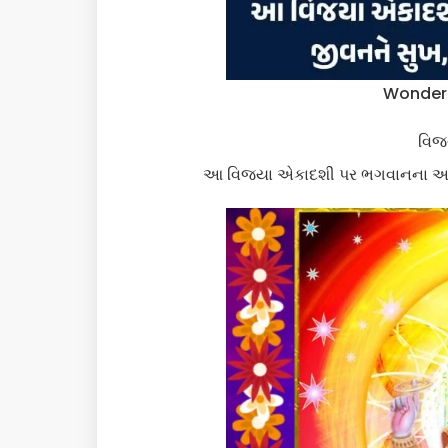
Wonderf
વિજ
આ વિજયા એકાદશી પર ભગવાનના આશીર્વ