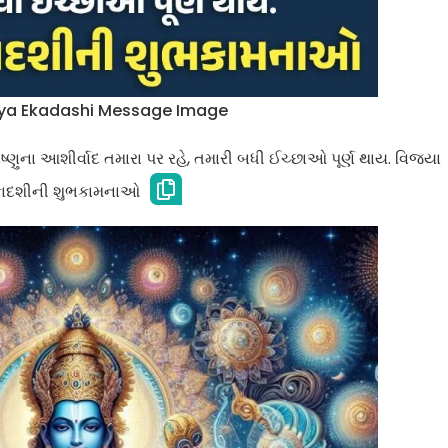
aya Ekadashi Message Image
ણુના આશીર્વાદ તમારા પર રહે, તમારી બધી ઈચ્છાઓ પૂર્ણ થાય. વિજયા
ાદશીની શુભકામનાઓ