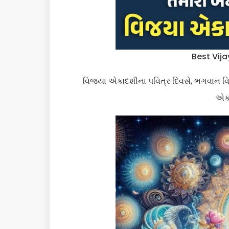
Best Vij
વિજયા એકાદશીના પવિત્ર દિવસે, ભગવાન વિષ્
એક