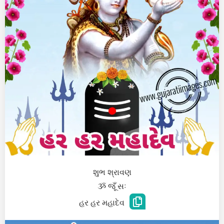
શુભ શ્રાવણ
ૐ જૂઁ સઃ
હર હર મહાદેવ