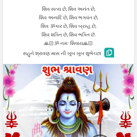
શિવ સત્ય છે, શિવ અનંત છે,
શિવ અનાદિ છે, શિવ ભગવંત છે,
શિવ ૐકાર છે, શિવ બ્રમ્હ છે,
શિવ શક્તિ છે, શિવ ભક્તિ છે.
🙏🏻ૐ નમઃ શિવાય🙏🏻
સહુને શ્રાવણ માસ ની ખુબ ખુબ શુભેચ્છા