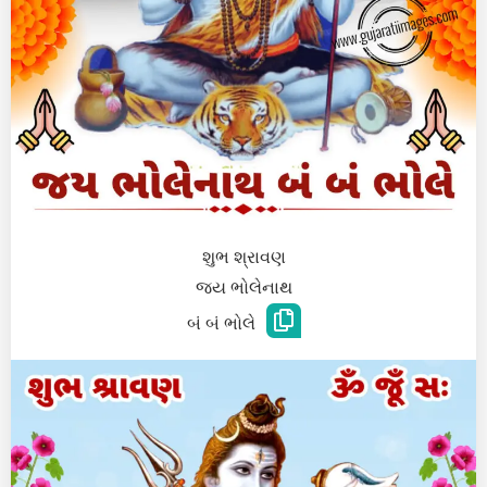
શુભ શ્રાવણ
જય ભોલેનાથ
બં બં ભોલે