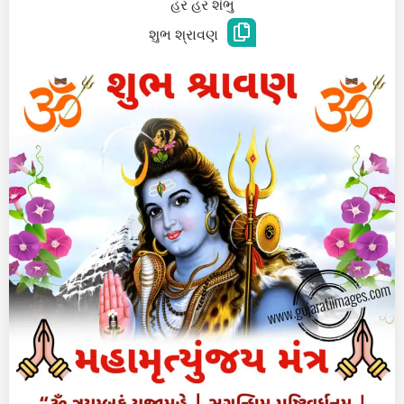
હર હર શંભુ
શુભ શ્રાવણ