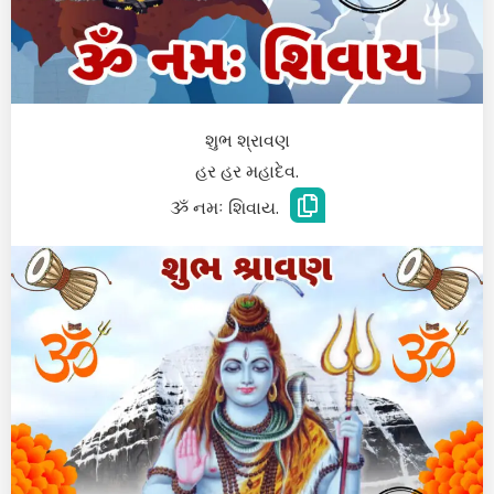
શુભ શ્રાવણ
હર હર મહાદેવ.
ૐ નમઃ શિવાય.