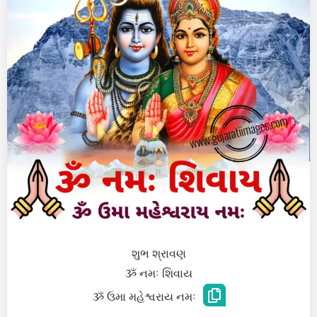
શુભ શ્રાવણ
ૐ નમઃ શિવાય
ૐ ઉમા મહેશ્વરાય નમઃ