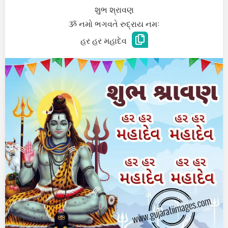
શુભ શ્રાવણ
ૐ નમો ભગવતે રુદ્રાય નમઃ
હર હર મહાદેવ