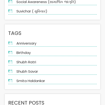
Social Awareness (સામાજિક જાગૃતિ)
Suvichar ( સુવિચાર)
TAGS
Anniversary
Birthday
Shubh Ratri
Shubh Savar
Smita Haldankar
RECENT POSTS