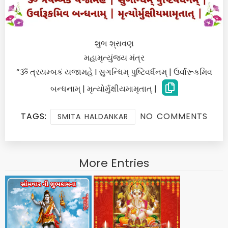
શુભ શ્રાવણ
મહામૃત્યુંજય મંત્ર
“ૐ ત્રયમ્બકં યજામહે I સુગન્ધિમ્ પુષ્ટિવર્ધનમ્ | ઉર્વારૂકમિવ
બન્ધનામ્ | મૃત્યોર્મુક્ષીયમામૃતાત્ |
TAGS:
NO COMMENTS
SMITA HALDANKAR
More Entries