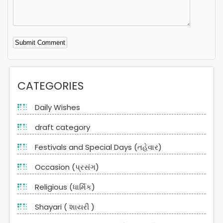
Alternative:
CATEGORIES
Daily Wishes
draft category
Festivals and Special Days (તહેવાર)
Occasion (પ્રસંગ)
Religious (ધાર્મિક)
Shayari ( શાયરી )