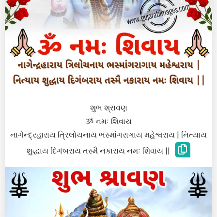
શુભ શ્રાવણ
ૐ નમઃ શિવાય
નાગેન્દ્રહારાય ત્રિલોચનાય ભસ્માંગરાગાય મહેશ્વરાય | નિત્યાય
શુદ્ધાય દિગંબરાય તસ્મૈ નકારાય નમઃ શિવાય ||