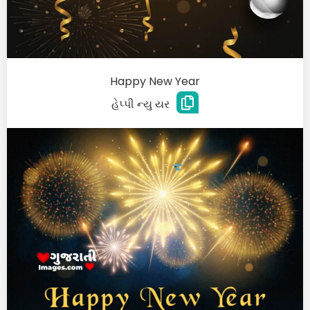
Happy New Year
હેપ્પી ન્યુ યર