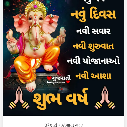
ૐ શ્રી ગણેશાય નમઃ