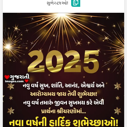
શુભેચ્છાઓ!