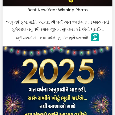
Best New Year Wishing Photo
“નવુ વર્ષ સુખ, શાંતિ, આનંદ, ઐશ્વર્ય અને આરોગ્યમય જાય તેવી
શુભેચ્છા! નવુ વર્ષ તમારું જીવન સુખમય કરે એવી પ્રાર્થના
શ્રીચરણોમાં… નવા વર્ષની હાર્દિક શુભેચ્છાઓ!