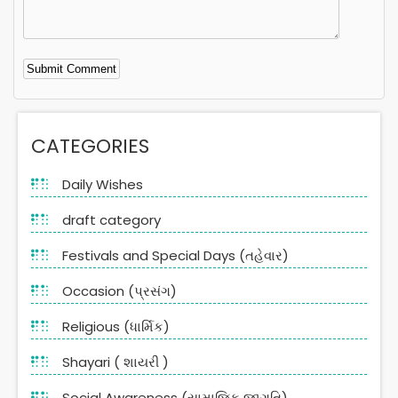
Alternative:
CATEGORIES
Daily Wishes
draft category
Festivals and Special Days (તહેવાર)
Occasion (પ્રસંગ)
Religious (ધાર્મિક)
Shayari ( શાયરી )
Social Awareness (સામાજિક જાગૃતિ)