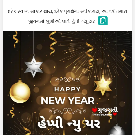
દરેક સ્વપ્ન સાકાર થાય, દરેક પ્રાર્થના સ્વીકારાય, આ વર્ષ તમારા
જીવનમાં ખુશીઓ લાવે. હેપી ન્યૂ યર