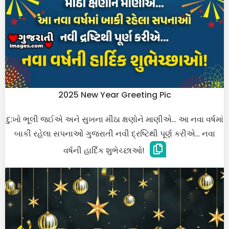
2025 New Year Greeting Pic
દુ:ખો ભૂલી જઈએ અને સુખના મીઠા ક્ષણોને માણીએ… આ નવા વર્ષમાં
બાકી રહેલા સપનાઓં ગુજરાતી નવી દ્રષ્ટિથી પૂર્ણ કરીએ… નવા
વર્ષની હાર્દિક શુભેચ્છાઓ!