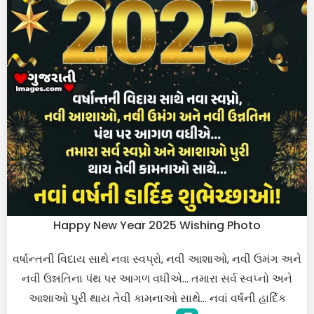
Happy New Year 2025 Wishing Photo
વર્ષાન્તની વિદાય સાથે નવા સ્વપ્રો, નવી આશાઓ, નવી ઉમંગ અને
નવી ઉન્નતિના પંથ પર આગળ વધીએ… તમારા સર્વ સ્વપ્નો અને
આશાઓ પુરી થાય તેવી કામનાઓ સાથે… નવાં વર્ષની હાર્દિક