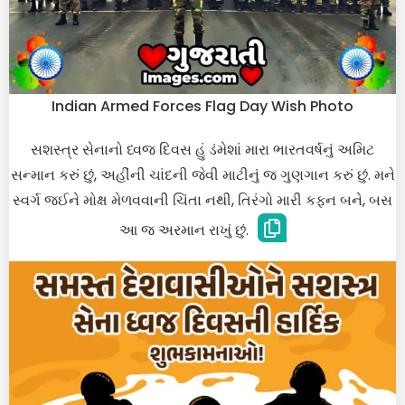
Indian Armed Forces Flag Day Wish Photo
સશસ્ત્ર સેનાનો ધ્વજ દિવસ હું ડંમેશાં મારા ભારતવર્ષનું અમિટ
સન્માન કરું છું, અહીંની ચાંદની જેવી માટીનું જ ગુણગાન કરું છું. મને
સ્વર્ગ જઈને મોક્ષ મેળવવાની ચિંતા નથી, તિરંગો મારી કફન બને, બસ
આ જ અરમાન રાખું છું.