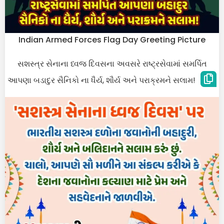
Indian Armed Forces Flag Day Greeting Picture
સશસ્ત્ર સેનાના ધ્વજ દિવસના અવસરે રાષ્ટ્રસેવામાં સમર્પિત
આપણા બડાદુર સૈનિકો ના ધૈર્ય, શૌર્ય અને પરાક્રમને સલામ!