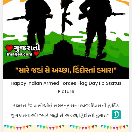
Happy Indian Armed Forces Flag Day Fb Status
Picture
સમસ્ત દેશવાસીઓને સશસ્ત્ર સેના ધ્વજ દિવસની હાર્દિક
શુભકામનાઓ! “સારે જહાં સે અચ્છા, હિંદોસ્તાં હમારા”