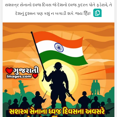
સશસ્ત્ર સેનાનો ધ્વજ દિવસ જે દેશનો ધ્વજ કુદરત પોતે ફડેરાવે, તે
દેશનું દુશ્મન પણ કશું ન બગાડી શકે. જય हिंε!