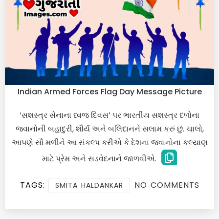
Indian Armed Forces Flag Day Message Picture
‘સશસ્ત્ર સેનાના ધ્વજ દિવસ’ પર ભારતીય સશસ્ત્ર દળોના
જવાનોની બહાદુરી, શૌર્ય અને બલિદાનને સલામ કરું છું. ચાલો,
આપણે સૌ મળીને આ સંકલ્પ કરીએ કે દેશના જવાનોના કલ્યાણ
માટે પ્રેમ અને સડવેદનાને જાળવીએ.
TAGS:
NO COMMENTS
SMITA HALDANKAR