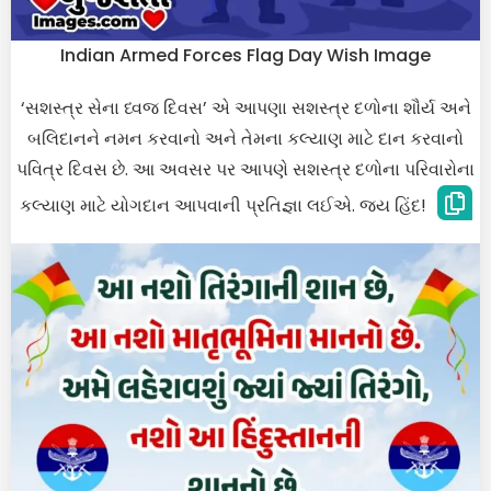
Indian Armed Forces Flag Day Wish Image
‘સશસ્ત્ર સેના ધ્વજ દિવસ’ એ આપણા સશસ્ત્ર દળોના શૌર્ય અને
બલિદાનને નમન કરવાનો અને તેમના કલ્યાણ માટે દાન કરવાનો
પવિત્ર દિવસ છે. આ અવસર પર આપણે સશસ્ત્ર દળોના પરિવારોના
કલ્યાણ માટે યોગદાન આપવાની પ્રતિજ્ઞા લઈએ. જય હિંદ!