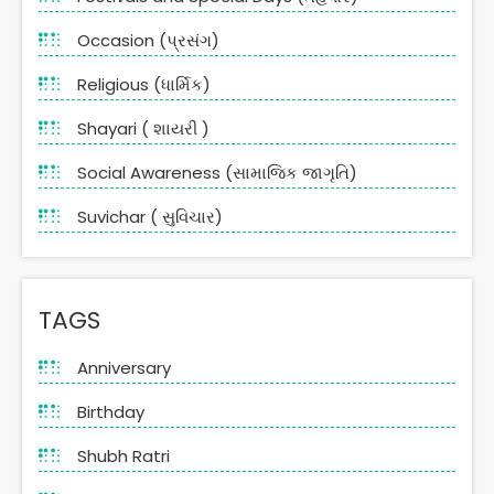
Occasion (પ્રસંગ)
Religious (ધાર્મિક)
Shayari ( શાયરી )
Social Awareness (સામાજિક જાગૃતિ)
Suvichar ( સુવિચાર)
TAGS
Anniversary
Birthday
Shubh Ratri