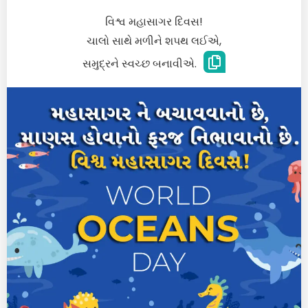
વિશ્વ મહાસાગર દિવસ!
ચાલો સાથે મળીને શપથ લઈએ,
સમુદ્રને સ્વચ્છ બનાવીએ.