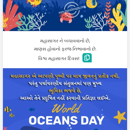
મહાસાગર ને બચાવવાનો છે,
માણસ હોવાનો ફરજ નિભાવાનો છે.
વિશ્વ મહાસાગર દિવસ!