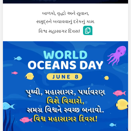
બાળકો, વૃદ્ધો અને યુવાન,
સમુદ્રને બચાવવાનું દરેકનું કામ.
વિશ્વ મહાસાગર દિવસ!