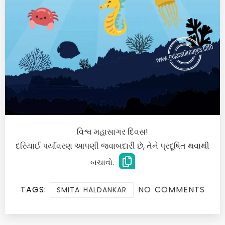
વિશ્વ મહાસાગર દિવસ!
દરિયાઈ પર્યાવરણ આપણી જવાબદારી છે, તેને પ્રદૂષિત થવાથી
બચાવો.
TAGS:
NO COMMENTS
SMITA HALDANKAR