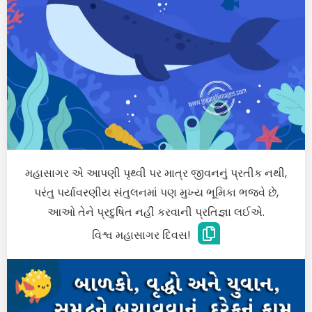
મહાસાગર એ આપણી પૃથ્વી પર માત્ર જીવનનું પ્રતીક નથી,
પરંતુ પર્યાવરણીય સંતુલનમાં પણ મુખ્ય ભૂમિકા ભજવે છે,
આઓ તેને પ્રદુષિત નહીં કરવાની પ્રતિજ્ઞા લઈએ.
વિશ્વ મહાસાગર દિવસ!