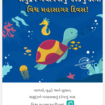
બાળકો, વૃદ્ધો અને યુવાન,
સમુદ્રને બચાવવાનું દરેકનું કામ.
વિશ્વ મહાસાગર દિવસ!