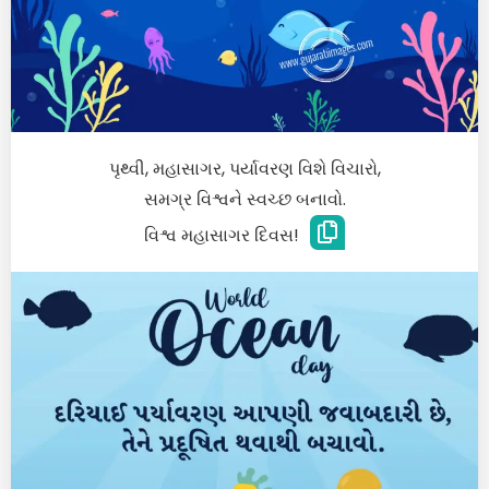
પૃથ્વી, મહાસાગર, પર્યાવરણ વિશે વિચારો,
સમગ્ર વિશ્વને સ્વચ્છ બનાવો.
વિશ્વ મહાસાગર દિવસ!