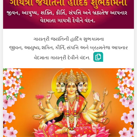
ગાયત્રી જયંતિની હાર્દિક શુભકામના
જીવન, આયુષ્ય, શક્તિ, કીર્તિ, સંપત્તિ અને બ્રહ્મતેજ આપનાર
વેદમાતા ગાયત્રી દેવીને વંદન.