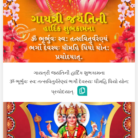
ગાયત્રી જયંતિની હાર્દિક શુભકામના
ૐ ભૂર્ભુવઃ સ્વ: તત્સવિતુર્વરેણ્યં ભર્ગો દેવસ્યઃ ધીમહિ ધિયો યોન:
પ્રચોદયાત્.