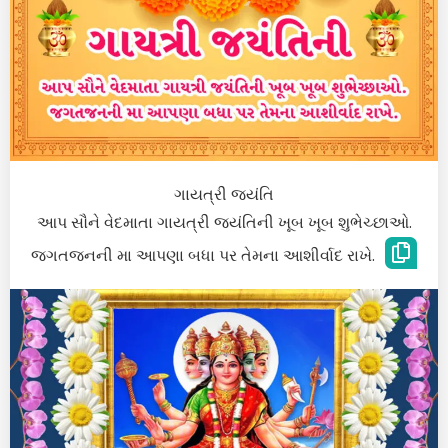
ગાયત્રી જયંતિ
આપ સૌને વેદમાતા ગાયત્રી જયંતિની ખૂબ ખૂબ શુભેચ્છાઓ.
જગતજનની મા આપણા બધા પર તેમના આશીર્વાદ રાખે.