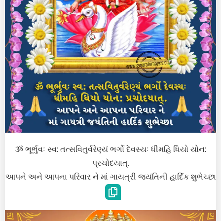
ૐ ભૂર્ભુવઃ સ્વ: તત્સવિતુર્વરેણ્યં ભર્ગો દેવસ્યઃ ધીમહિ ધિયો યોન:
પ્રચોદયાત્.
આપને અને આપના પરિવાર ને માં ગાયત્રી જયંતિની હાર્દિક શુભેચ્છા