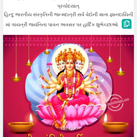
પ્રચોદયાત્.
હિન્દુ ભારતીય સંસ્કૃતિની જન્મદાત્રી સર્વ વેદોની માતા જ્ઞાનદાયિની
માં ગાયત્રી જયંતિના પાવન અવસર પર હાર્દિક શુભેચ્છાઓ.