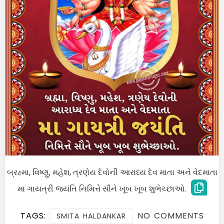
બ્રહ્મા, વિષ્ણુ, મહેશ, ત્રણેય દેવોની આરાધ્ય દેવ માતા અને વેદમાતા
મા ગાયત્રી જયંતિ નિમિત્તે સૌને ખૂબ ખૂબ શુભેચ્છાઓ.
TAGS:
NO COMMENTS
SMITA HALDANKAR