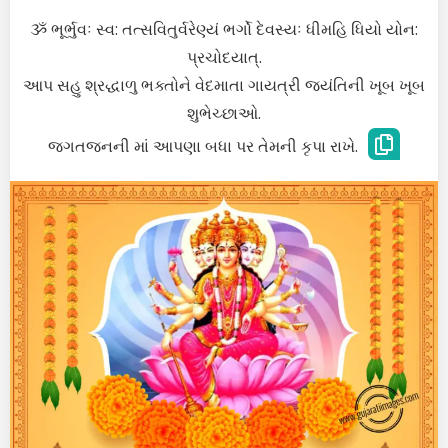
ૐ ભૂર્ભુવઃ સ્વ: તત્સવિતુર્વરેણ્યં ભર્ગો દેવસ્યઃ ધીમહિ ધિયો યોન:
પ્રચોદયાત્.
આપ સહુ શ્રદ્ધાળુ ભક્તોને વેદમાતા ગાયત્રી જયંતિની ખૂબ ખૂબ
શુભેચ્છાઓ.
જગતજનની માં આપણા બધા પર તેમની કૃપા રાખે.