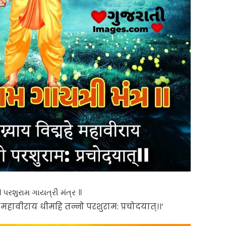
॥ પરશુરામ ગાયત્રી મંત્ર ॥
े महावीराय धीमहि तन्नो परशुराम: प्रचोदयात्।।’