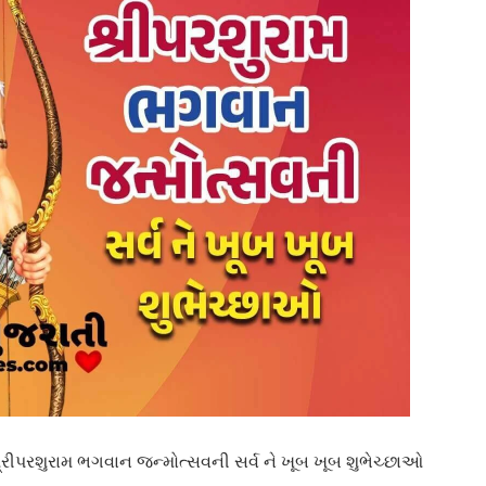
શ્રીપરશુરામ ભગવાન જન્મોત્સવની સર્વ ને ખૂબ ખૂબ શુભેચ્છાઓ