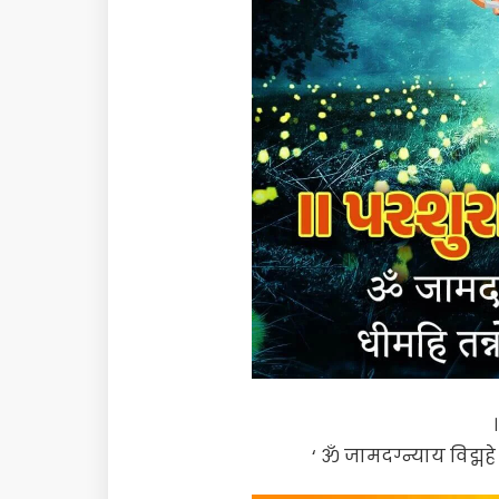
‘ ॐ जामदग्न्याय विद्मह