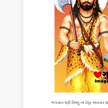
ભગવાન શ્રી વિષ્ણુ ના છઠ્ઠા અવતાર 