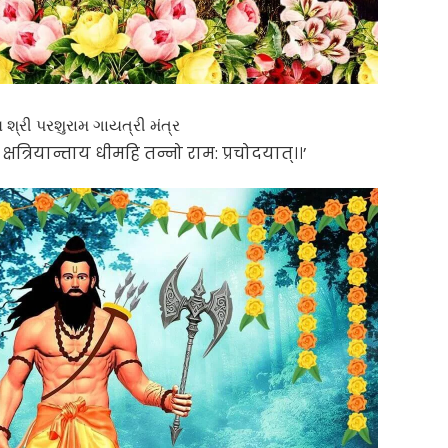
શ્રી પરશુરામ ગાયત્રી મંત્ર
महे क्षत्रियान्ताय धीमहि तन्नो राम: प्रचोदयात्।।’