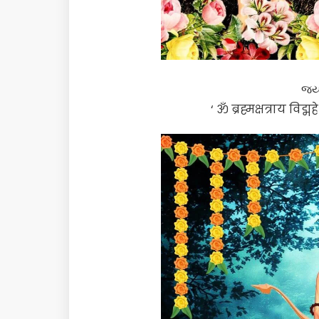
જય 
‘ ॐ ब्रह्मक्षत्राय विद्