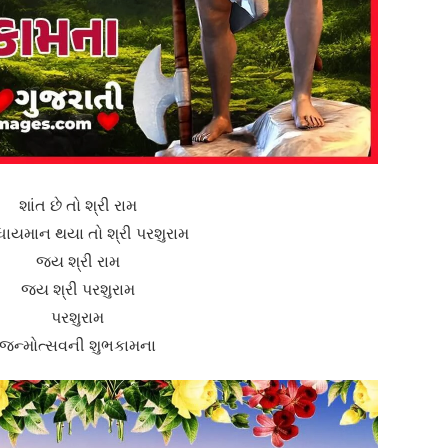
શાંત છે તો શ્રી રામ
ોધાયમાન થયા તો શ્રી પરશુરામ
જય શ્રી રામ
જય શ્રી પરશુરામ
પરશુરામ
જન્મોત્સવની શુભકામના